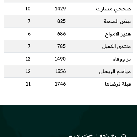
صححي مسارك
1429
10
نبض الصحة
825
7
هدير الامواج
686
6
منتدى الكفيل
785
7
بر ووفاء
1490
12
مياسم الريحان
1356
12
قبلة ترضاها
1746
11