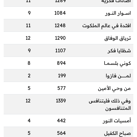
اضاءات فكرية
1289
11
اســوار النــور
1084
9
افئدة في عالم الملكوت
1248
11
ترياق الوفاق
1290
12
شظايا فكر
1107
9
كوني بلسمــا
894
8
لمـــــــن فازوا
199
2
من وحي الأمين
577
5
وفي ذلك فليتنافس
1339
12
المتنافسون
أمسيات النور
442
4
صباح الكفيل
564
5